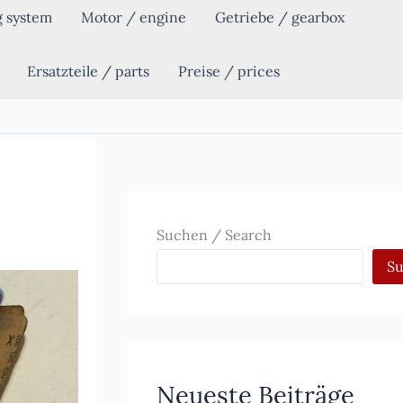
g system
Motor / engine
Getriebe / gearbox
Ersatzteile / parts
Preise / prices
Suchen / Search
S
Neueste Beiträge