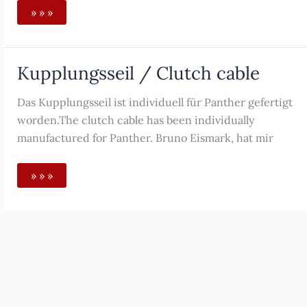
Gaszug
» » »
2,9i
/
throttle
cable
2.9i
Kupplungsseil / Clutch cable
Das Kupplungsseil ist individuell für Panther gefertigt
worden.The clutch cable has been individually
manufactured for Panther. Bruno Eismark, hat mir
Kupplungsseil
» » »
/
Clutch
cable