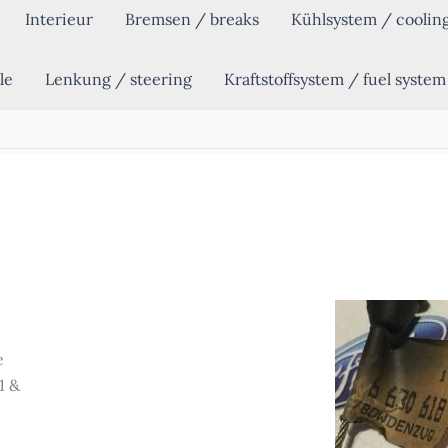
Interieur
Bremsen / breaks
Kühlsystem / coolin
le
Lenkung / steering
Kraftstoffsystem / fuel system
e
1 &