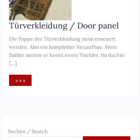
Türverkleidung / Door panel
Die Pappe der Türverkleidung muss erneuert
werden. Also ein kompletter Neuaufbau. Mein
Sattler meinte er kennt einen Tischler. Da dachte
[…]
Türverkleidung
» » »
/
Door
panel
Suchen / Search