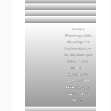
Hinweis:
Dämmung erhöht
die Auflage der
Haubenschaniere,
d.h. die Haube geht
höher. / Note:
Insulation
increases the
support of the
hood hinges, i.e.
the hood goes
higher.