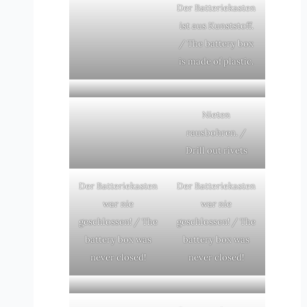
Der Batteriekasten
ist aus Kunststoff.
/ The battery box
is made of plastic.
Nieten
rausbohren. /
Drill out rivets
Der Batteriekasten
Der Batteriekasten
war nie
war nie
geschlossen! / The
geschlossen! / The
battery box was
battery box was
never closed!
never closed!