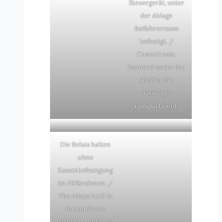
Steuergerät, unter
der Ablage
Beifahrerraum
befestigt. /
Control unit,
fastened under the
shelf in the
passenger
compartment.
Die Relais halten
ohne
Zusatzbefestigung
im Hilfsrahmen. /
The relays hold in
the subframe
without additional