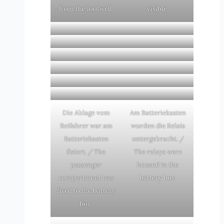
from the footwell.
visible.
Die Ablage vom
Am Batteriekasten
Beifahrer war am
wurden die Relais
Batteriekasten
untergebracht. /
fixiert. / The
The relays were
passenger
housed in the
compartment was
battery box.
fixed to the battery
box.