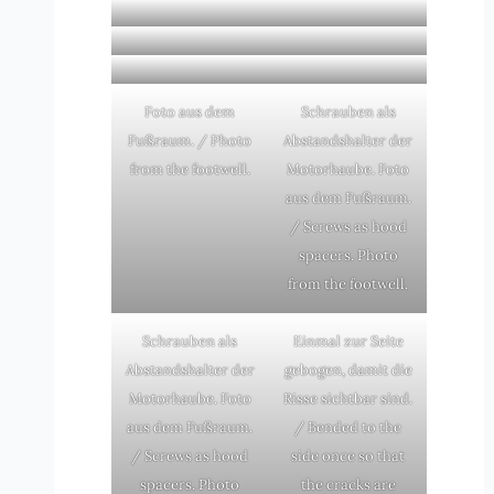
Foto aus dem
Schrauben als
Fußraum. / Photo
Abstandshalter der
from the footwell.
Motorhaube. Foto
aus dem Fußraum.
/ Screws as hood
spacers. Photo
from the footwell.
Schrauben als
Einmal zur Seite
Abstandshalter der
gebogen, damit die
Motorhaube. Foto
Risse sichtbar sind.
aus dem Fußraum.
/ Bended to the
/ Screws as hood
side once so that
spacers. Photo
the cracks are