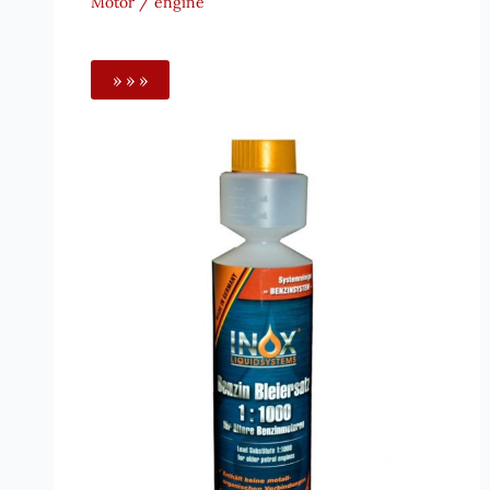
Motor / engine
» » »